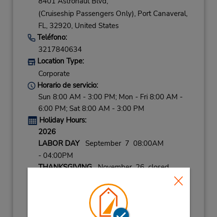
8401 Astronaut Blvd,
(Cruiseship Passengers Only),
Port Canaveral,
FL,
32920,
United States
Teléfono:
3217840634
Location Type:
Corporate
Horario de servicio:
Sun 8:00 AM - 3:00 PM; Mon - Fri 8:00 AM -
6:00 PM; Sat 8:00 AM - 3:00 PM
Holiday Hours:
2026
LABOR DAY
September 7 08:00AM
- 04:00PM
THANKSGIVING
November 26 closed
CHRISTMAS EVE
December 24 08:00AM
- 04:00PM
CHRISTMAS
December 25 closed
NEW YEARS EVE
December 31 08:00AM