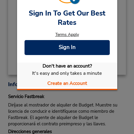
- 04:00PM
Sign In To Get Our Best
2027
Rates
NEW YEARS DAY
January 1 closed
Terms Apply
Ubicación para depositar llaves
Sign In
Obtener direcciones
Don't have an account?
It's easy and only takes a minute
Create an Account
Información sobre la oficina
Servicio Fastbreak
Diríjase al mostrador de alquiler de Budget. Muestre su
licencia de conducir e identifíquese como miembro de
Fastbreak. El agente de alquiler de Budget le
proporcionará el contrato preimpreso y las llaves.
Direcciones generales