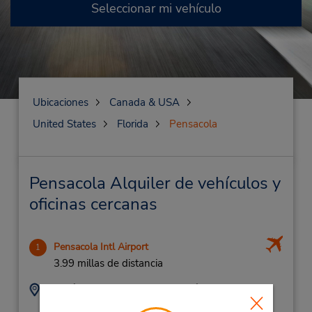
Seleccionar mi vehículo
Ubicaciones
Canada & USA
United States
Florida
Pensacola
Pensacola Alquiler de vehículos y
oficinas cercanas
Pensacola Intl Airport
1
3.99 millas de distancia
Dirección:
Teléfono:
8504325499
2430 Airport Blvd,