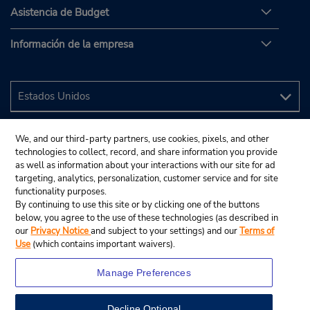
Asistencia de Budget
Información de la empresa
We, and our third-party partners, use cookies, pixels, and other
technologies to collect, record, and share information you provide
as well as information about your interactions with our site for ad
targeting, analytics, personalization, customer service and for site
functionality purposes.
By continuing to use this site or by clicking one of the buttons
below, you agree to the use of these technologies (as described in
our
Privacy Notice
and subject to your settings) and our
Terms of
Use
(which contains important waivers).
Manage Preferences
Decline Optional