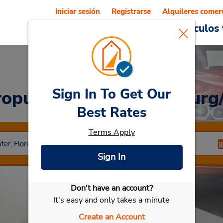
Iniciar sesión
Registrarse
Alquileres comer
Reservations
Ofertas
Vehículos 
Sign In To Get Our
ropuerto de St Petersburg
Best Rates
Terms Apply
Sign In
Don't have an account?
Seleccionar mi vehículo
It's easy and only takes a minute
Create an Account