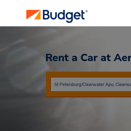
Rent a Car
at Ae