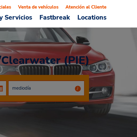
ciales
Venta de vehículos
Atención al Cliente
y Servicios
Fastbreak
Locations
/Clearwater (PIE)