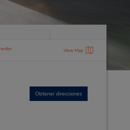
rwater
View Map
Obtener direcciones