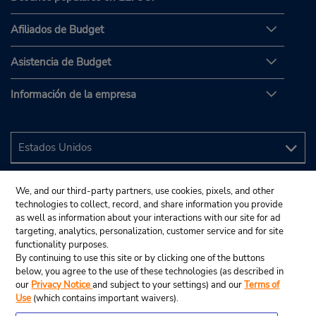
Afiliados de Budget
Asistencia de Budget
Información de la empresa
We, and our third-party partners, use cookies, pixels, and other
technologies to collect, record, and share information you provide
as well as information about your interactions with our site for ad
targeting, analytics, personalization, customer service and for site
functionality purposes.
By continuing to use this site or by clicking one of the buttons
below, you agree to the use of these technologies (as described in
our
Privacy Notice
and subject to your settings) and our
Terms of
Use
(which contains important waivers).