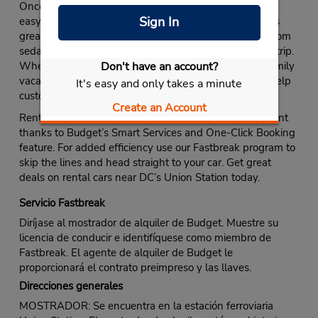
Once you arrive in DC, renting a car at Union Station is
Sign In
easy. A dedicated Union Station Budget office provides
great deals on a wide range of premium rental cars. From
sedans to minivans, Budget has cars perfect for every trip.
Don't have an account?
Whether you’re traveling for business or enjoying a family
vacation, accessories like GPS and child safety seats help
It's easy and only takes a minute
customize your rental.
Create an Account
Renting a car near Union Station is incredibly convenient
thanks to Budget’s Smart Services and One-Click Booking
feature. For added efficiency use our Fastbreak program to
skip the lines and head straight to your car. Get great
deals on rental cars near DC’s Union Station today.
Servicio Fastbreak
Diríjase al mostrador de alquiler de Budget. Muestre su
licencia de conducir e identifíquese como miembro de
Fastbreak. El agente de alquiler de Budget le
proporcionará el contrato preimpreso y las llaves.
Direcciones generales
MOSTRADOR: Se encuentra en la estación ferroviaria