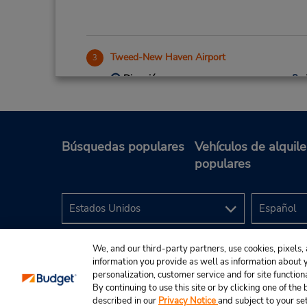
Tweed-New Haven Airport
3
Dirección:
155 Burr St,
New Haven,
CT,
06512,
United States
Búsquedas populares
Vehículos de alquile
populares
We, and our third-party partners, use cookies, pixels, 
information you provide as well as information about yo
personalization, customer service and for site function
By continuing to use this site or by clicking one of th
described in our
Privacy Notice
and subject to your se
© 2024 Budget Rent A Car System, Inc.