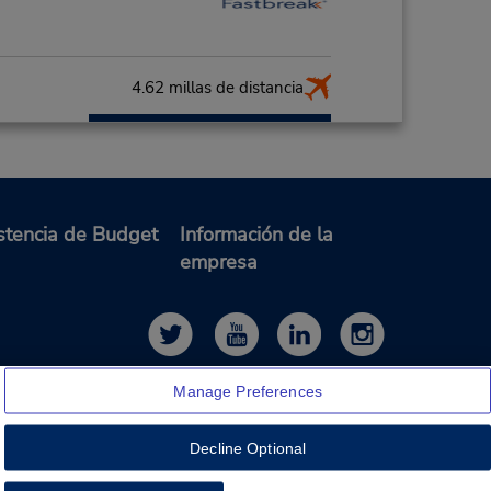
4.62 millas de distancia
Hacer una reservación
PM
or de
de la
stencia de Budget
Información de la
rta
empresa
es
Manage Preferences
Decline Optional