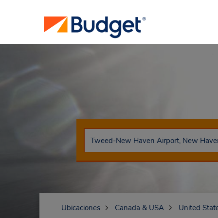
Ubicaciones
Canada & USA
United Stat