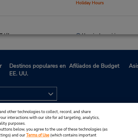
Holiday Hours
Teléfono:
Horario de servicio:
2034685704
Sun - Sat 8:00 AM - 11:00 
Location Type:
Holiday Hours
Corporate
Si llega en avión, el mostrad
alquiler se encuentra dentro 
r
Destinos populares en
Afiliados de Budget
Asi
terminal con una caminata co
EE. UU.
hasta el estacionamiento.
Ubicación para depositar llav
and other technologies to collect, record, and share
ur interactions with our site for ad targeting, analytics,
ality purposes.
e buttons below, you agree to the use of these technologies (as
ttings) and our
Terms of Use
(which contains important