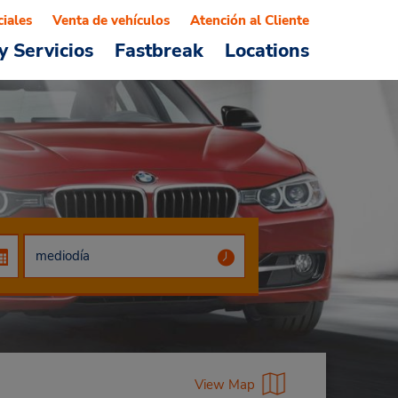
ciales
Venta de vehículos
Atención al Cliente
y Servicios
Fastbreak
Locations
View Map