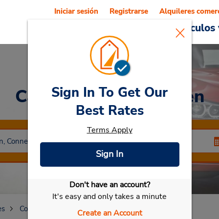
Iniciar sesión
Registrarse
Alquileres comer
Reservations
Ofertas
Vehículos 
Sign In To Get Our
Car Rental
New Haven
Best Rates
Terms Apply
Sign In
Don't have an account?
Seleccionar mi vehículo
It's easy and only takes a minute
es
Connecticut
New Haven
Create an Account