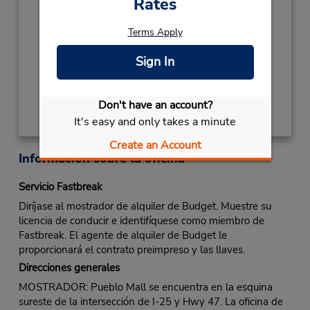
Rates
2027
NEW YEARS DAY
January 1 closed
Terms Apply
Ubicación para depositar llaves
Sign In
Obtener direcciones
Don't have an account?
It's easy and only takes a minute
Create an Account
Información sobre la oficina
Servicio Fastbreak
Diríjase al mostrador de alquiler de Budget. Muestre su
licencia de conducir e identifíquese como miembro de
Fastbreak. El agente de alquiler de Budget le
proporcionará el contrato preimpreso y las llaves.
Direcciones generales
MOSTRADOR: Pueblo Mall se encuentra en la esquina
sureste de la intersección de I-25 y Hwy 47. La oficina de