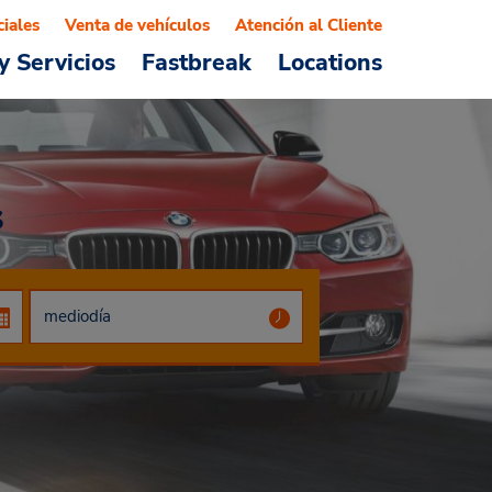
ciales
Venta de vehículos
Atención al Cliente
y Servicios
Fastbreak
Locations
s