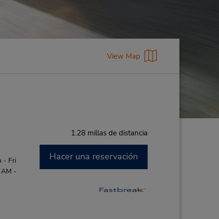
View Map
1.28 millas de distancia
Hacer una reservación
- Fri
0 AM -