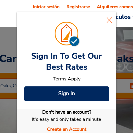
Iniciar sesión
Registrarse
Alquileres comer
Reservations
Ofertas
Vehículos 
Sign In To Get Our
Car Rental
Thousand Oak
Best Rates
Terms Apply
Sign In
Don't have an account?
Seleccionar mi vehículo
It's easy and only takes a minute
Create an Account