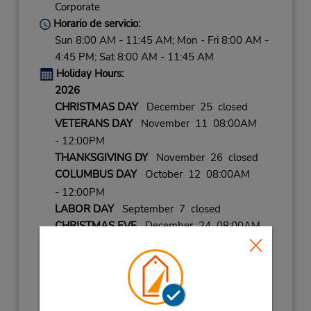
Corporate
Horario de servicio:
Sun 8:00 AM - 11:45 AM; Mon - Fri 8:00 AM -
4:45 PM; Sat 8:00 AM - 11:45 AM
Holiday Hours:
2026
CHRISTMAS DAY
December 25 closed
VETERANS DAY
November 11 08:00AM
- 12:00PM
THANKSGIVING DY
November 26 closed
COLUMBUS DAY
October 12 08:00AM
- 12:00PM
LABOR DAY
September 7 closed
CHRISTMAS EVE
December 24 08:00AM
- 12:00PM
THANKSGVNG HLDY
November 27
08:00AM
- 12:00PM
NEW YEARS EVE
December 31 08:00AM