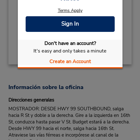
2027
Terms Apply
NEW YEARS DAY
January 1 closed
Ubicación para depositar llaves
Sign In
Obtener direcciones
Don't have an account?
It's easy and only takes a minute
Create an Account
Información sobre la oficina
Direcciones generales
MOSTRADOR: DESDE HWY 99 SOUTHBOUND, salga
hacia R St y doble a la derecha. Gire a la izquierda en 16th
St, conduzca hasta pasar V St. Budget estará a la derecha.
Desde HWY 99 hacia el norte, salga hacia 16th St.
Atraviese las vías férreas e incorpórese al canal de la