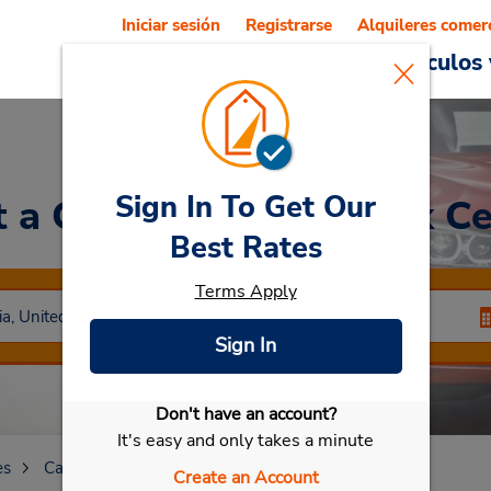
Iniciar sesión
Registrarse
Alquileres comer
Reservations
Ofertas
Vehículos 
Sign In To Get Our
t a Car
at Hillcrest Park C
Best Rates
Terms Apply
Sign In
Don't have an account?
Seleccionar mi vehículo
It's easy and only takes a minute
es
California
Fullerton
Hillcrest Park Center
Create an Account