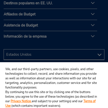
Destinos populares en EE. UU.
Afiliados de Budget
Asistencia de Budget
Información de la empresa
We, and our third-party partners, use cookies, pixels, and other
technologies to collect, record, and share information you provide
as well as information about your interactions with our site for ad
targeting, analytics, personalization, customer service and for site
functionality purposes.
By continuing to use this site or by clicking one of the buttons
below, you agree to the use of these technologies (as described in
our
Privacy Notice
and subject to your settings) and our
Terms of
Use
(which contains important waivers).