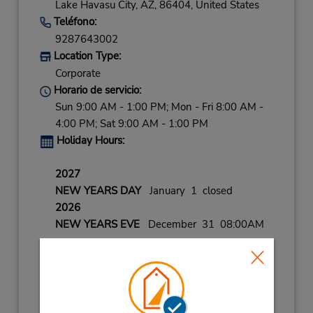
Lake Havasu City,
AZ,
86404,
United States
Teléfono:
9287643002
Location Type:
Corporate
Horario de servicio:
Sun 9:00 AM - 1:00 PM; Mon - Fri 8:00 AM -
4:00 PM; Sat 9:00 AM - 1:00 PM
Holiday Hours:
2027
NEW YEARS DAY
January 1 closed
2026
NEW YEARS EVE
December 31 08:00AM
- 12:00PM
CHRISTMAS DAY
December 25 closed
CHRISTMAS EVE
December 24 08:00AM
- 12:00PM
LABOR DAY
September 7 08:00AM