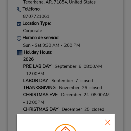
Texarkana,
AR,
71854,
United States
Teléfono:
8707721061
Location Type:
Corporate
Horario de servicio:
Sun - Sat 9:30 AM - 6:00 PM
Holiday Hours:
2026
PRE LAB DAY
September 6 08:00AM
- 12:00PM
LABOR DAY
September 7 closed
THANKSGIVING
November 26 closed
CHRISTMAS EVE
December 24 08:00AM
- 12:00PM
CHRISTMAS DAY
December 25 closed
NEW YEARS EVE
December 31 08:00AM
- 12:00PM