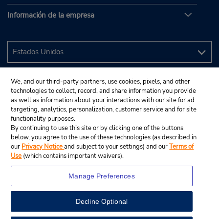
Información de la empresa
We, and our third-party partners, use cookies, pixels, and other
technologies to collect, record, and share information you provide
as well as information about your interactions with our site for ad
targeting, analytics, personalization, customer service and for site
functionality purposes.
By continuing to use this site or by clicking one of the buttons
below, you agree to the use of these technologies (as described in
our
Privacy Notice
and subject to your settings) and our
Terms of
Use
(which contains important waivers).
Manage Preferences
Decline Optional
© 2024 Budget Rent A Car System, Inc.