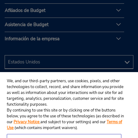
Afiliados de Budget
Asistencia de Budget
Información de la empresa
We, and our third-party partners, use cookies, pixels, and other
technologies to collect, record, and share information you provide
as well as information about your interactions with our site for ad
targeting, analytics, personalization, customer service and for site
functionality purposes.
By continuing to use this site or by clicking one of the buttons
below, you agree to the use of these technologies (as described in
our
Privacy Notice
and subject to your settings) and our
Terms of
Use
(which contains important waivers).