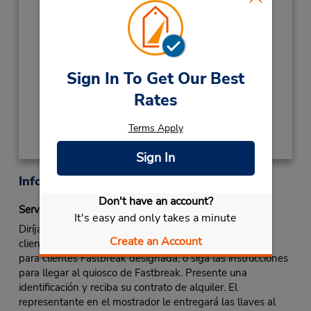
Ubicación para depositar llaves
Si llega en avión, el mostrador de alquiler se
encuentra dentro de la terminal con una
caminata corta hasta el estacionamiento.
Sign In To Get Our Best
Rates
Obtener direcciones
Terms Apply
Sign In
Información sobre la oficina
Don't have an account?
Servicio Fastbreak
It's easy and only takes a minute
Diríjase al mostrador de Budget. Utilice la línea para
Create an Account
clientes Fastbreak o la línea normal si no hay una línea
para clientes Fastbreak designada, o siga las instrucciones
para llegar al quiosco de Fastbreak. Presente una
identificación y reciba su contrato de alquiler. El
representante en el mostrador le entregará las llaves al