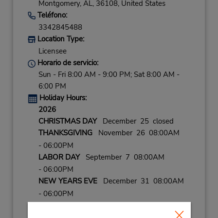
Montgomery,
AL,
36108,
United States
Teléfono:
3342845488
Location Type:
Licensee
Horario de servicio:
Sun - Fri 8:00 AM - 9:00 PM; Sat 8:00 AM -
6:00 PM
Holiday Hours:
2026
CHRISTMAS DAY
December 25 closed
THANKSGIVING
November 26 08:00AM
- 06:00PM
LABOR DAY
September 7 08:00AM
- 06:00PM
NEW YEARS EVE
December 31 08:00AM
- 06:00PM
CHRISTMAS EVE
December 24 08:00AM
- 06:00PM