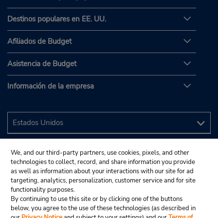
Destinos populares en EE. UU.
Afiliados de Budget
Asistencia de Budget
Información de la empresa
We, and our third-party partners, use cookies, pixels, and other
technologies to collect, record, and share information you provide
as well as information about your interactions with our site for ad
targeting, analytics, personalization, customer service and for site
functionality purposes.
By continuing to use this site or by clicking one of the buttons
below, you agree to the use of these technologies (as described in
our
Privacy Notice
and subject to your settings) and our
Terms of