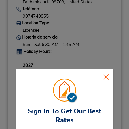
Fairbanks,
AK,
99709,
United States
Teléfono:
9074740855
Location Type:
Licensee
Horario de servicio:
Sun - Sat 6:30 AM - 1:45 AM
Holiday Hours:
2027
NEW YEARS DAY
January 1 08:00AM
- 06:00PM
2026
NEW YEARS EVE
December 31 08:00AM
- 06:00PM
THANKSGIVING
November 26 08:00AM
Sign In To Get Our Best
- 06:00PM
Rates
CHRISTMAS DAY
December 25 08:00AM