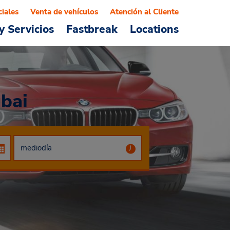
ciales
Venta de vehículos
Atención al Cliente
y Servicios
Fastbreak
Locations
bai