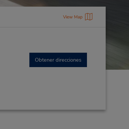
View Map
Obtener direcciones