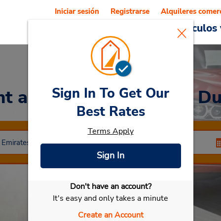
Iniciar sesión
Registrarse
Alquileres comer
Reservations
Ofertas
Vehículos 
Sign In To Get Our
nt a Car
at Grand Hyatt Du
Best Rates
Terms Apply
Sign In
Don't have an account?
Seleccionar mi vehículo
It's easy and only takes a minute
Create an Account