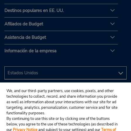
Destinos populares en EE. UU.
Afiliados de Budget
Asistencia de Budget
Información de la empresa
We, and our third-party partners, use cookies, pixels, and other
technologies to collect, record, and share information you provide
as well as information about your interactions with our site for ad
targeting, analytics, personalization, customer service and for site
functionality purposes.
By continuing to use this site or by clicking one of the buttons
below, you agree to the use of these technologies (as described in
our
Privacy Notice
and subject to your settings) and our
Terms of