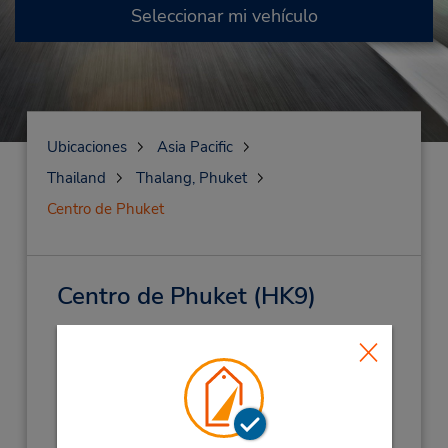
Seleccionar mi vehículo
Ubicaciones
Asia Pacific
Thailand
Thalang, Phuket
Centro de Phuket
Centro de Phuket
(HK9)
Dirección:
36/5 Moo 6 Maikao,
Thalang, Phuket,
83110,
Thailand
Teléfono:
(66) 0 7620 5396