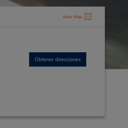
View Map
Obtener direcciones