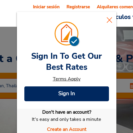
Iniciar sesión
Registrarse
Alquileres comer
Reservations
Ofertas
Vehículos 
Sign In To Get Our
t a Car
at Grand Hotel & P
Best Rates
Terms Apply
Sign In
Don't have an account?
Seleccionar mi vehículo
It's easy and only takes a minute
Create an Account