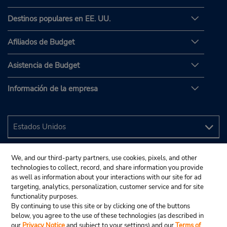
Destinos populares en EE. UU.
Afiliados de Budget
Asistencia de Budget
Información de la empresa
We, and our third-party partners, use cookies, pixels, and other
technologies to collect, record, and share information you provide
as well as information about your interactions with our site for ad
targeting, analytics, personalization, customer service and for site
functionality purposes.
By continuing to use this site or by clicking one of the buttons
below, you agree to the use of these technologies (as described in
our
Privacy Notice
and subject to your settings) and our
Terms of