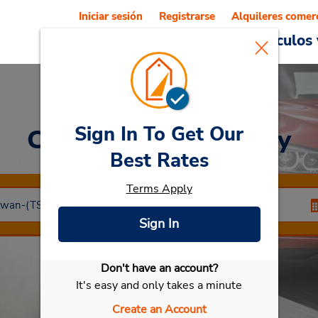
Iniciar sesión
Registrarse
Alquileres comer
Reservations
Ofertas
Vehículos 
Sign In To Get Our
Car Rental
Taipei City
Best Rates
Terms Apply
Sign In
Don't have an account?
Seleccionar mi vehículo
It's easy and only takes a minute
Create an Account