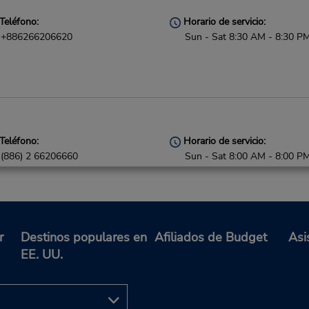
Teléfono:
Horario de servicio:
+886266206620
Sun - Sat 8:30 AM - 8:30 P
Teléfono:
Horario de servicio:
(886) 2 66206660
Sun - Sat 8:00 AM - 8:00 P
Holiday Hours
Si llega en avión, el mostrad
alquiler se encuentra dentro 
terminal con una caminata co
hasta el estacionamiento.
r
Destinos populares en
Afiliados de Budget
Asi
EE. UU.
Teléfono:
Horario de servicio: