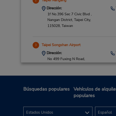
Taipei Nangang
2
Dirección:
1f No.396 Sec 7 Civic Blvd ,
Nangan District,
Taipei City,
115028,
Taiwan
Taipei Songshan Airport
3
Dirección:
No 499 Fuxing N Road,
Songshan District,
Taipei City,
10541,
Taiwan
Búsquedas populares
Vehículos de alquile
populares
Taipei Neihu Stat
4
Dirección: