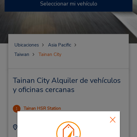
Seleccionar mi vehículo
Ubicaciones
Asia Pacific
Taiwan
Tainan City
Tainan City Alquiler de vehículos
y oficinas cercanas
Tainan HSR Station
1
18.98 millas de distancia
Dirección:
Teléfono:
(886) 2 66206660
No 2, Gaotie 1st Rd ,