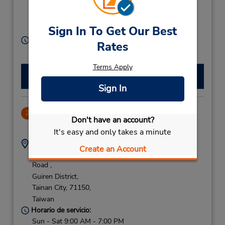
Guiren District,
Tainan City,
711010,
Sign In To Get Our Best
Taiwan
Horario de servicio:
Rates
Sun - Sat 8:00 AM - 6:00 PM
Terms Apply
Hacer una reservación
Sign In
Tainan HSR Station
2
Don't have an account?
19.76 millas de distancia
It's easy and only takes a minute
Dirección:
Teléfono:
Create an Account
No. 109 Gaotie 12th
886266206660 160
Road ,
Guiren District,
Tainan City,
71150,
Taiwan
Horario de servicio:
Sun - Sat 9:00 AM - 7:00 PM