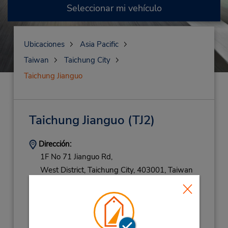
Seleccionar mi vehículo
Ubicaciones
Asia Pacific
Taiwan
Taichung City
Taichung Jianguo
Taichung Jianguo
(TJ2)
Dirección:
1F No 71 Jianguo Rd,
West District,
Taichung City,
403001,
Taiwan
Teléfono:
(886) 266206620
Horario de servicio:
Sun - Sat 8:30 AM - 8:30 PM