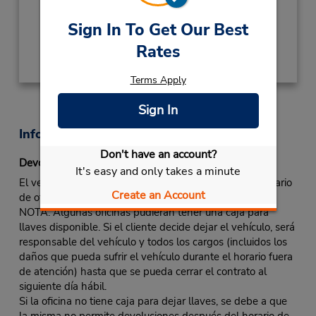
Ubicación para depositar llaves
Sign In To Get Our Best
Obtener direcciones
Rates
Terms Apply
Sign In
Información sobre la oficina
Don't have an account?
Devolución fuera de horas laborales
It's easy and only takes a minute
El vehículo de alquiler se debe devolver durante el horario
Create an Account
de oficina.
NOTA: Algunas oficinas pudieran tener una caja para
llaves disponible. Si el cliente decide dejar el vehículo, será
responsable del vehículo y todos los cargos (incluidos los
daños que pueda sufrir el vehículo durante el horario fuera
de atención) hasta que se pueda cerrar el contrato al
siguiente día hábil.
Si la oficina no tiene caja para dejar llaves, se debe a que