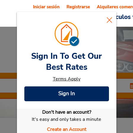
Iniciar sesión
Registrarse
Alquileres comer
Reservations
Ofertas
Vehículos 
Sign In To Get Our
Car Rental
Umea
Best Rates
Terms Apply
Sign In
Don't have an account?
Seleccionar mi vehículo
It's easy and only takes a minute
Create an Account