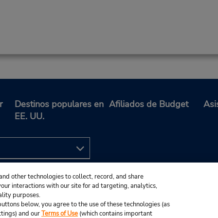
r
Destinos populares en
Afiliados de Budget
Asi
EE. UU.
and other technologies to collect, record, and share
ur interactions with our site for ad targeting, analytics,
ality purposes.
e buttons below, you agree to the use of these technologies (as
ttings) and our
Terms of Use
(which contains important