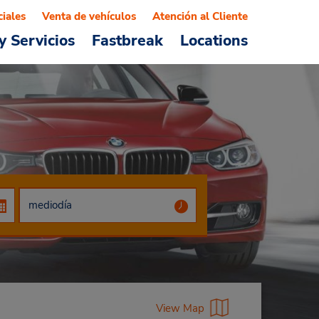
ciales
Venta de vehículos
Atención al Cliente
y Servicios
Fastbreak
Locations
View Map