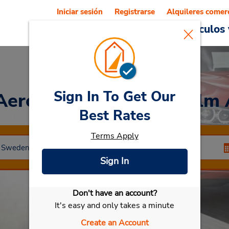
Iniciar sesión
Registrarse
Alquileres comer
Reservations
Ofertas
Vehículos 
Sign In To Get Our
Aeropuerto de Stockholm
Best Rates
Terms Apply
Sign In
Don't have an account?
Seleccionar mi vehículo
It's easy and only takes a minute
Create an Account