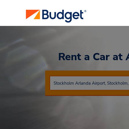
Rent a Car
at 