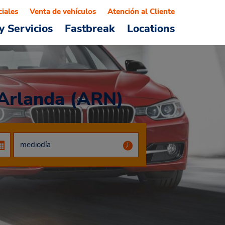
ciales
Venta de vehículos
Atención al Cliente
y Servicios
Fastbreak
Locations
 Arlanda (ARN)