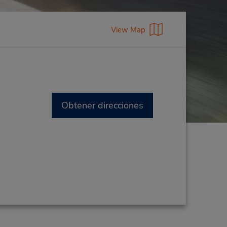
View Map
Obtener direcciones