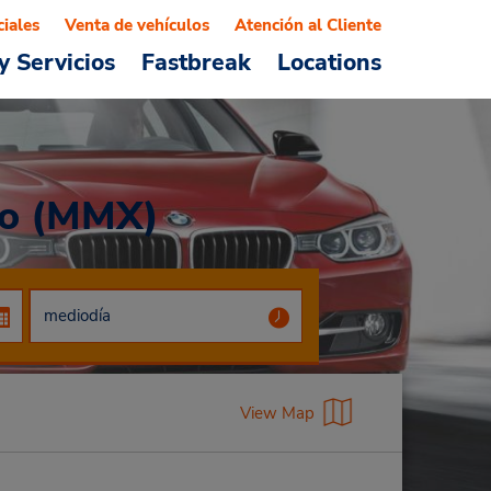
ciales
Venta de vehículos
Atención al Cliente
y Servicios
Fastbreak
Locations
mo (MMX)
View Map