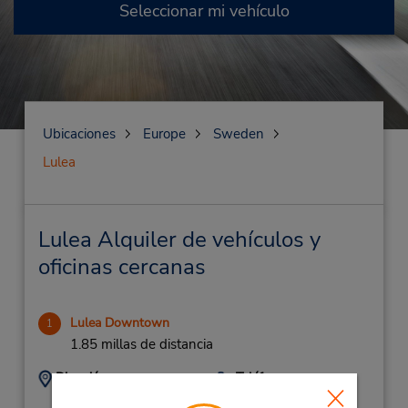
Seleccionar mi vehículo
Ubicaciones
Europe
Sweden
Lulea
Lulea Alquiler de vehículos y
oficinas cercanas
Lulea Downtown
1
1.85 millas de distancia
Dirección:
Teléfono:
46-920-183-50
Arctic Way Ab,