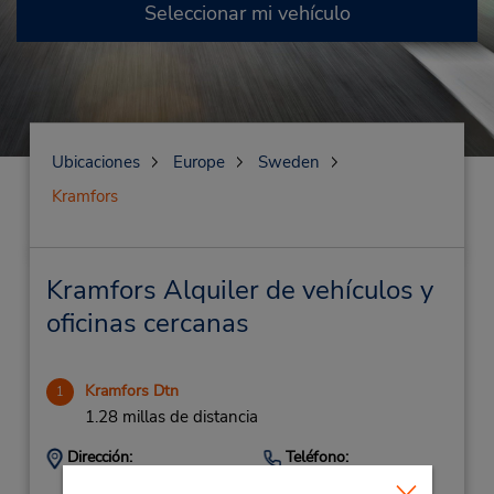
Seleccionar mi vehículo
Ubicaciones
Europe
Sweden
Kramfors
Kramfors Alquiler de vehículos y
oficinas cercanas
Kramfors Dtn
1
1.28 millas de distancia
Dirección:
Teléfono:
46 612-711 850
Hogstavagen 3,