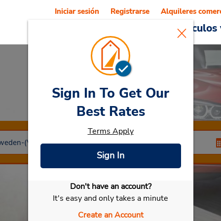
Iniciar sesión
Registrarse
Alquileres comer
Reservations
Ofertas
Vehículos 
Sign In To Get Our
Car Rental
Falun
Best Rates
Terms Apply
Sign In
Don't have an account?
Seleccionar mi vehículo
It's easy and only takes a minute
Create an Account