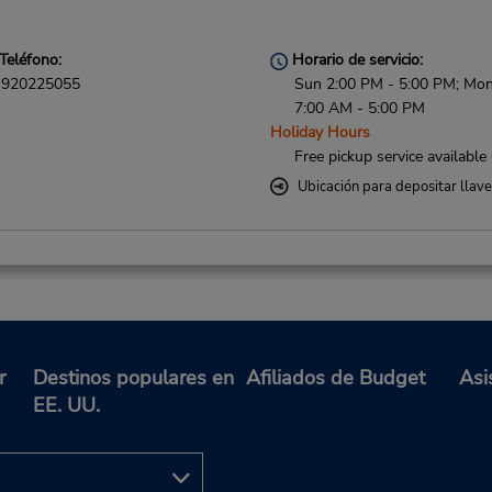
Teléfono:
Horario de servicio:
920225055
Sun 2:00 PM - 5:00 PM; Mon 
7:00 AM - 5:00 PM
Holiday Hours
Free pickup service available
Ubicación para depositar llav
Teléfono:
Horario de servicio:
46 (0) 21 800188
Holiday Hours
Free pickup service available
Si llega en avión, el mostrad
r
Destinos populares en
Afiliados de Budget
Asi
alquiler se encuentra dentro 
EE. UU.
terminal con una caminata co
hasta el estacionamiento.