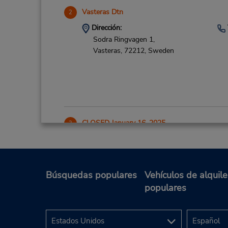
Vasteras Dtn
2
Dirección:
Sodra Ringvagen 1,
Vasteras,
72212,
Sweden
CLOSED January 16, 2025
3
Dirección:
Stockholm Vasteras Flygplats,
Vasteras,
72131,
Sweden
Búsquedas populares
Vehículos de alquile
populares