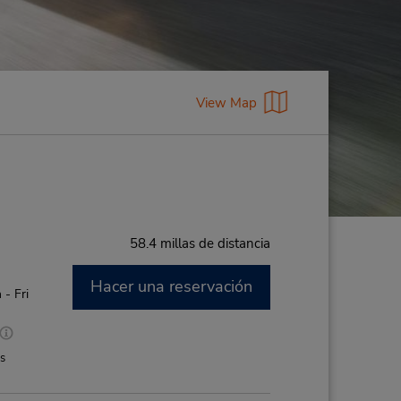
View Map
58.4 millas de distancia
Hacer una reservación
- Fri
es