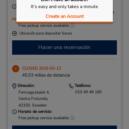
Sweden
It's easy and only takes a minute
Horario de servicio:
Mon - Fri 7:00 AM - 7:00 PM; Sat 9:00 AM - 1:00 PM
Create an Account
Holiday Hours
Free pickup service available
Ubicación para depositar llaves
Hacer una reservación
CLOSED 2019-03-12
3
45.03 millas de distancia
Dirección:
Teléfono:
010 49 48 180
Femvagsskalet 4,
Vastra Frolunda,
42150,
Sweden
Horario de servicio:
Free pickup service available