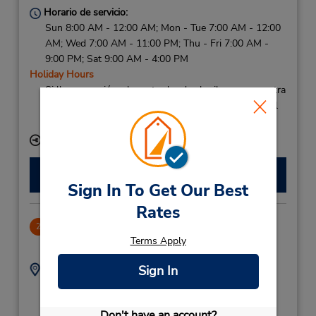
Horario de servicio:
Sun 8:00 AM - 12:00 AM; Mon - Tue 7:00 AM - 12:00
AM; Wed 7:00 AM - 11:00 PM; Thu - Fri 7:00 AM -
9:00 PM; Sat 9:00 AM - 4:00 PM
Holiday Hours
Si llega en avión, el mostrador de alquiler se encuentra
dentro de la terminal con una caminata corta hasta el
estacionamiento.
Ubicación para depositar llaves
Hacer una reservación
Sign In To Get Our Best
Rates
Goteborg 2
2
Terms Apply
40.23 millas de distancia
Dirección:
Teléfono:
Sign In
31881800
Bergslagsgatan 6,
Goteborg,
411 04,
Don't have an account?