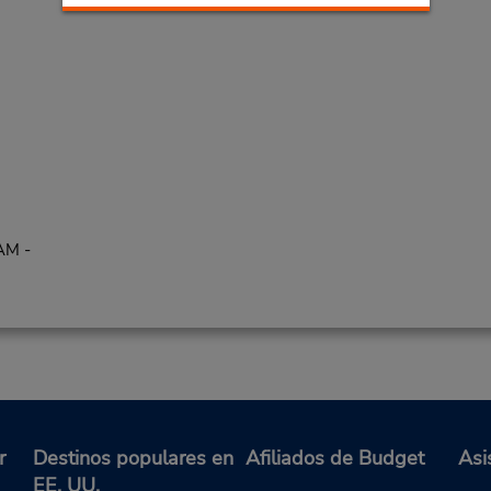
AM -
r
Destinos populares en
Afiliados de Budget
Asi
EE. UU.