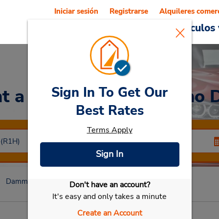
Iniciar sesión
Registrarse
Alquileres comer
Reservations
Ofertas
Vehículos 
Sign In To Get Our
t a Car
at Centro de Rho
Best Rates
Terms Apply
Sign In
Dammam
Centro de Rho Dam
Don't have an account?
Seleccionar mi vehículo
It's easy and only takes a minute
Create an Account