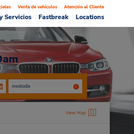
ciales
Venta de vehículos
Atención al Cliente
y Servicios
Fastbreak
Locations
 Dam
View Map