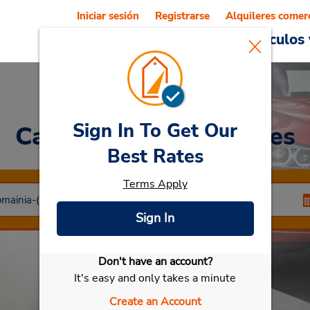
Iniciar sesión
Registrarse
Alquileres comer
Reservations
Ofertas
Vehículos 
Sign In To Get Our
Car Rental
Targu Mures
Best Rates
Terms Apply
Sign In
Don't have an account?
Seleccionar mi vehículo
It's easy and only takes a minute
Create an Account