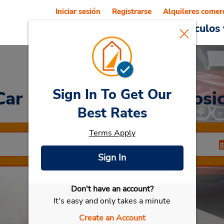
Iniciar sesión
Registrarse
Alquileres comer
Reservations
Ofertas
Vehículos 
Sign In To Get Our
Car
at Aeropuerto de Kosi
Best Rates
Terms Apply
Sign In
Don't have an account?
Seleccionar mi vehículo
It's easy and only takes a minute
Create an Account