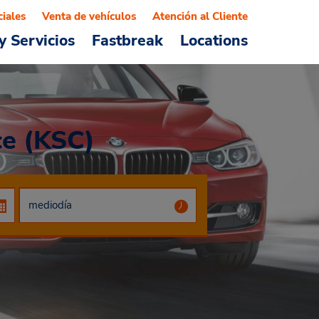
ciales
Venta de vehículos
Atención al Cliente
y Servicios
Fastbreak
Locations
ce (KSC)