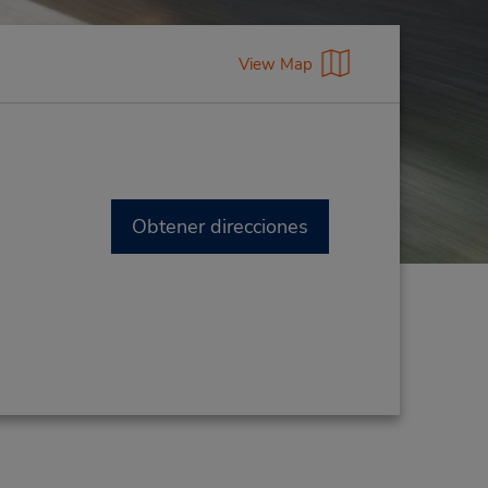
View Map
Obtener direcciones