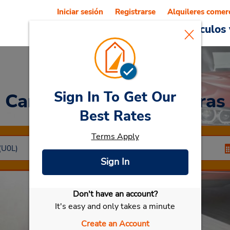
Iniciar sesión
Registrarse
Alquileres comer
Reservations
Ofertas
Vehículos 
Sign In To Get Our
Car Rental
Torres Vedras
Best Rates
Terms Apply
Sign In
Don't have an account?
Seleccionar mi vehículo
It's easy and only takes a minute
Create an Account