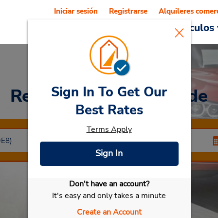
Iniciar sesión
Registrarse
Alquileres comer
Reservations
Ofertas
Vehículos 
Sign In To Get Our
Rent a Car
at Carnaxide
Best Rates
Terms Apply
Sign In
Don't have an account?
Seleccionar mi vehículo
It's easy and only takes a minute
Create an Account