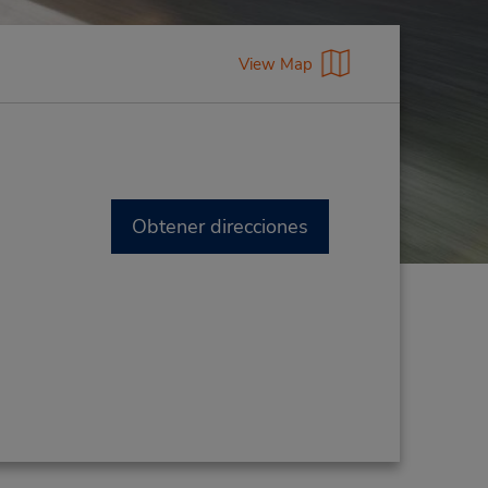
View Map
Obtener direcciones