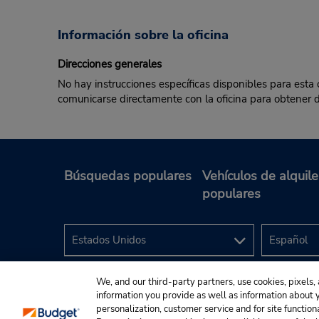
Información sobre la oficina
Direcciones generales
No hay instrucciones específicas disponibles para esta o
comunicarse directamente con la oficina para obtener de
Búsquedas populares
Vehículos de alquile
populares
We, and our third-party partners, use cookies, pixels, 
information you provide as well as information about yo
personalization, customer service and for site function