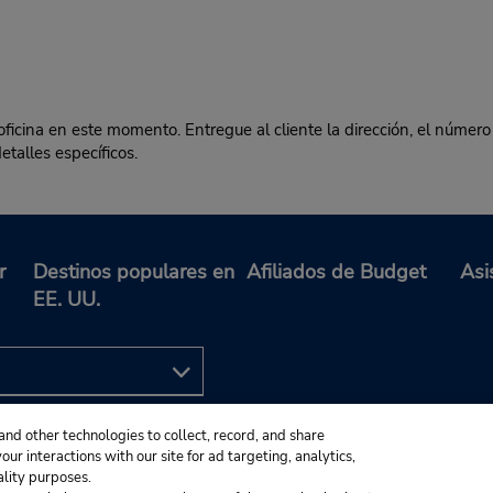
ficina en este momento. Entregue al cliente la dirección, el número d
talles específicos.
r
Destinos populares en
Afiliados de Budget
Asi
EE. UU.
and other technologies to collect, record, and share
ur interactions with our site for ad targeting, analytics,
ality purposes.