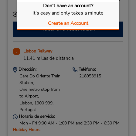
Don't have an account?
estacionamiento.
It's easy and only takes a minute
Ubicación para depositar llaves
Create an Account
Hacer una reservación
Lisbon Railway
3
11.41 millas de distancia
Dirección:
Teléfono:
Gare Do Oriente Train
218953915
Station,
One metro stop from
to Airport,
Lisbon,
1900 999,
Portugal
Horario de servicio:
Mon - Fri 9:00 AM - 1:00 PM and 2:30 PM - 6:30 PM
Holiday Hours