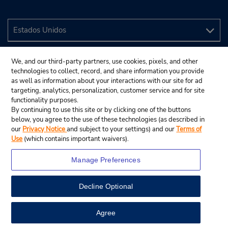
We, and our third-party partners, use cookies, pixels, and other
technologies to collect, record, and share information you provide
as well as information about your interactions with our site for ad
targeting, analytics, personalization, customer service and for site
functionality purposes.
By continuing to use this site or by clicking one of the buttons
below, you agree to the use of these technologies (as described in
our
Privacy Notice
and subject to your settings) and our
Terms of
Use
(which contains important waivers).
Manage Preferences
Decline Optional
© 2024 Budget Rent A Car System, Inc.
View Map
Agree