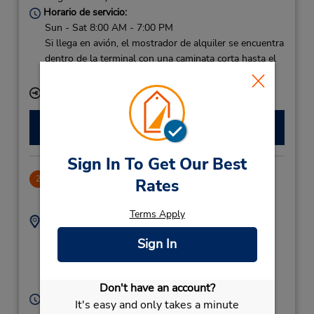
Horario de servicio:
Sun - Sat 8:00 AM - 7:00 PM
Si llega en avión, el mostrador de alquiler se encuentra
dentro de la terminal con una caminata corta hasta el
estacionamiento.
Ubicación para depositar llaves
Hacer una reservación
Sign In To Get Our Best
Lindberg Bay
2
Rates
-1.0 millas de distancia
Terms Apply
Dirección:
Teléfono:
(1) 340-776-5774
15-A,
Sign In
Lindberg Bay,
00802,
Saint Thomas (US
Virgin Islands)
Don't have an account?
Horario de servicio:
It's easy and only takes a minute
Sun - Sat 8:00 AM - 5:00 PM