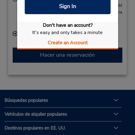
Sun - Sat 8:00 AM - 4:00 PM and 11:00 PM - 6:00 AM
Sign In
Si llega en avión, el mostrador de alquiler se encuentra
dentro de la terminal con una caminata corta hasta el
Don't have an account?
estacionamiento.
It's easy and only takes a minute
Ubicación para depositar llaves
Create an Account
Hacer una reservación
Búsquedas populares
Vehículos de alquiler populares
Destinos populares en EE. UU.