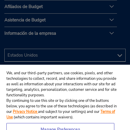
Afiliados de Budget
Asistencia de Budget
Información de la empresa
We, and our third-party partners, use cookies, pixels, and other
technologies to collect, record, and share information you provide
as well as information about your interactions with our site for ad
targeting, analytics, personalization, customer service and for site
functionality purposes.
By continuing to use this site or by clicking one of the buttons
below, you agree to the use of these technologies (as described in
our
Privacy Notice
and subject to your settings) and our
Terms of
Use
(which contains important waivers).
Manage Preferences