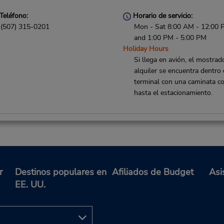
Teléfono:
Horario de servicio:
(507) 315-0201
Mon - Sat 8:00 AM - 12:00
and 1:00 PM - 5:00 PM
Holiday Hours
Si llega en avión, el mostrad
alquiler se encuentra dentro 
terminal con una caminata co
hasta el estacionamiento.
Teléfono:
Horario de servicio:
(507) 270 0477
Mon - Sat 8:00 AM - 12:00
and 1:00 PM - 5:00 PM
r
Destinos populares en
Afiliados de Budget
Asi
Holiday Hours
EE. UU.