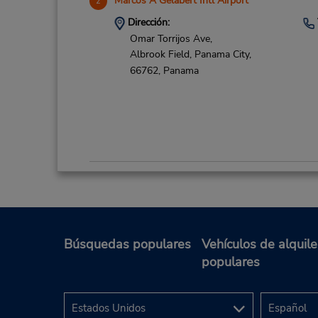
Marcos A Gelabert Intl Airport
2
Dirección:
Omar Torrijos Ave,
Albrook Field,
Panama City,
66762,
Panama
Sheraton Hotel/Convention Ctr
3
Dirección:
Israel Ave & 77th St,
Panama City,
0819-3401,
Panama
Búsquedas populares
Vehículos de alquile
populares
Tocumen Intl Airport
4