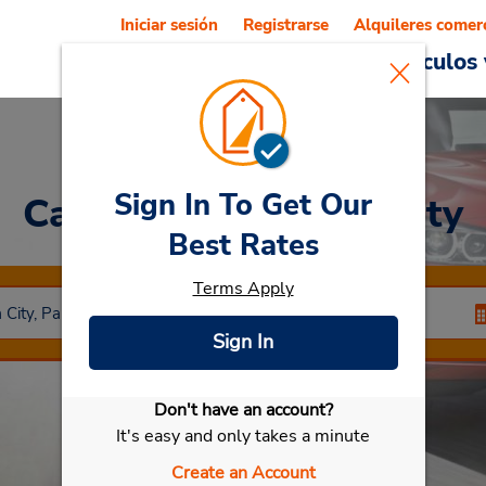
Iniciar sesión
Registrarse
Alquileres comer
Reservations
Ofertas
Vehículos 
Sign In To Get Our
Car Rental
Panama City
Best Rates
Terms Apply
Sign In
Don't have an account?
Seleccionar mi vehículo
It's easy and only takes a minute
Create an Account