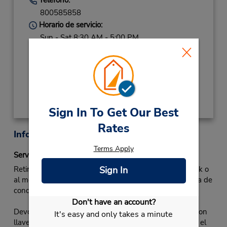
800585858
Horario de servicio:
Sun - Sat 8:30 AM - 5:00 PM
Ubicación para depositar llaves
Obtener direcciones
Sign In To Get Our Best
Rates
Información sobre la oficina
Terms Apply
Servicio Fastbreak
Sign In
Retiro Fastbreak: Diríjase a la línea de Budget Fastbreak o
al mostrador de alquiler de Budget. Presente su licencia de
conducir y reciba su contrato de alquiler y las llaves.
Don't have an account?
Devolución Fastbreak: Estacione el vehículo y ciérrelo con
It's easy and only takes a minute
llave. Si no hay un agente de devolución disponible en el