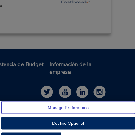
es
stencia de Budget
Información de la
empresa
Manage Preferences
Decline Optional