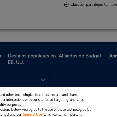
Ubicación para depositar llav
r
Destinos populares en
Afiliados de Budget
Asi
EE. UU.
and other technologies to collect, record, and share
ur interactions with our site for ad targeting, analytics,
ality purposes.
e buttons below, you agree to the use of these technologies (as
ttings) and our
Terms of Use
(which contains important