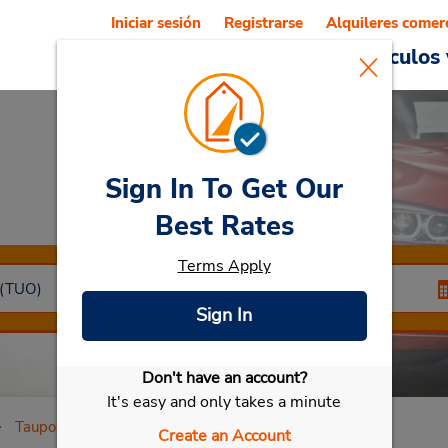
Iniciar sesión
Registrarse
Alquileres comer
Reservations
Ofertas
Vehículos 
Sign In To Get Our
Car Rental
Taupo
Best Rates
Terms Apply
Sign In
Don't have an account?
Seleccionar mi vehículo
It's easy and only takes a minute
Taupo
Create an Account