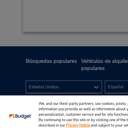
Búsquedas populares
Vehículos de alquile
populares
We, and our third-party partners, use cookies, pixels, 
information you provide as well as information about yo
personalization, customer service and for site function
By continuing to use this site or by clicking one of th
described in our
Privacy Notice
and subject to your se
© 2024 Budget Rent A Car System, Inc.