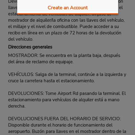
Devolución Fastbreak: Estacione el vehículo y ciérrelo con
Create an Account
llave. Si no hay un agente de devolución disponible en el
estacionamiento de vehículos de alquiler, diríjase al
mostrador de alquiler/la oficina con las llaves del vehículo,
el millaje y el nivel de combustible. Puede acceder a su
recibo en línea en un plazo de 72 horas de la devolución
del vehículo.
Direcciones generales
MOSTRADOR: Se encuentra en la planta baja, después
del área de reclamo de equipaje.
VEHÍCULOS: Salga de la terminal, continúe a la izquierda y
cruce la carretera hasta el estacionamiento.
DEVOLUCIONES: Tome Airport Rd pasando la terminal. El
estacionamiento para vehículos de alquiler está a mano
derecha.
DEVOLUCIONES FUERA DEL HORARIO DE SERVICIO:
Disponible durante el horario de funcionamiento del
aeropuerto. Buzón para llaves en el mostrador dentro de la