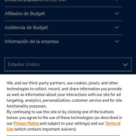
Afiliados de Budget
Asistencia de Budget
Información de la empresa
We, and our third-party partners, use cookies, pixels, and other
technologies to collect, record, and share information you provide
as well as information about your interactions with our site for ad
targeting, analytics, personalization, customer service and for site
functionality purposes.
By continuing to use this site or by clicking one of the buttons
below, you agree to the use of these technologies (as described in
our
Privacy Notice
and subject to your settings) and our
Terms of
Use
(which contains important waivers).