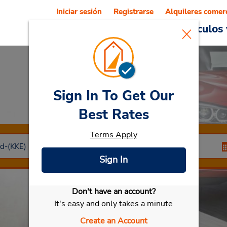
Iniciar sesión
Registrarse
Alquileres comer
Reservations
Ofertas
Vehículos 
Sign In To Get Our
Car Rental
Kerikeri
Best Rates
Terms Apply
Sign In
Don't have an account?
Seleccionar mi vehículo
It's easy and only takes a minute
Create an Account