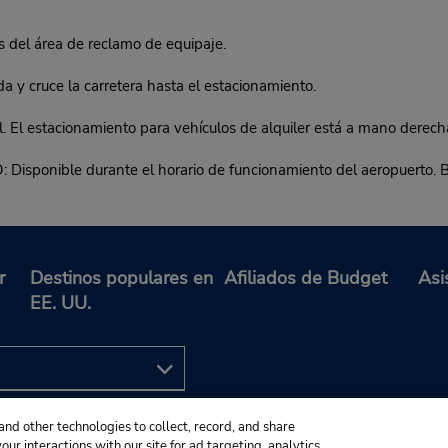
del área de reclamo de equipaje.
a y cruce la carretera hasta el estacionamiento.
l estacionamiento para vehículos de alquiler está a mano derech
ible durante el horario de funcionamiento del aeropuerto. Buzón
r
Destinos populares en
Afiliados de Budget
Asi
EE. UU.
and other technologies to collect, record, and share
ur interactions with our site for ad targeting, analytics,