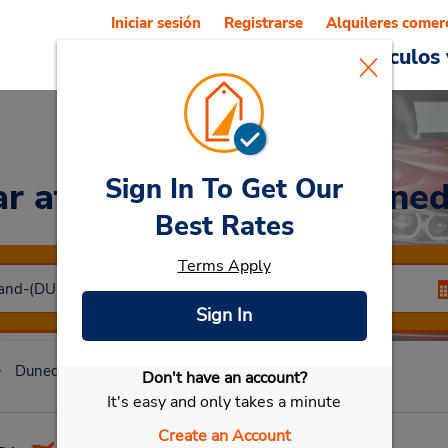
Iniciar sesión
Registrarse
Alquileres comer
Reservations
Ofertas
Vehículos 
Sign In To Get Our
ar
at Aeropuerto de Dune
Best Rates
Terms Apply
Sign In
Dunedin Si
Aeropuerto de Dunedin
Don't have an account?
Seleccionar mi vehículo
It's easy and only takes a minute
Create an Account