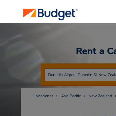
Rent a C
Ubicaciones
Asia Pacific
New Zealand