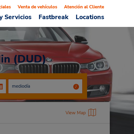
ciales
Venta de vehículos
Atención al Cliente
y Servicios
Fastbreak
Locations
din (DUD)
View Map