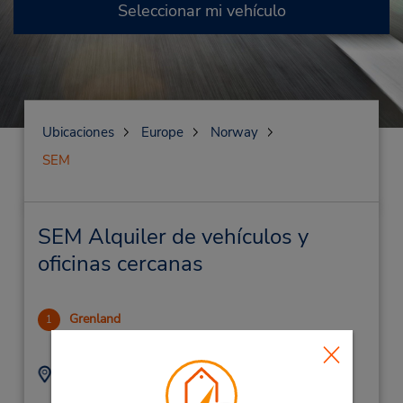
Seleccionar mi vehículo
Ubicaciones
Europe
Norway
SEM
SEM Alquiler de vehículos y
oficinas cercanas
Grenland
1
43.86 millas de distancia
Dirección:
Teléfono:
(47) 97474000
Langmyrveien 1 ,