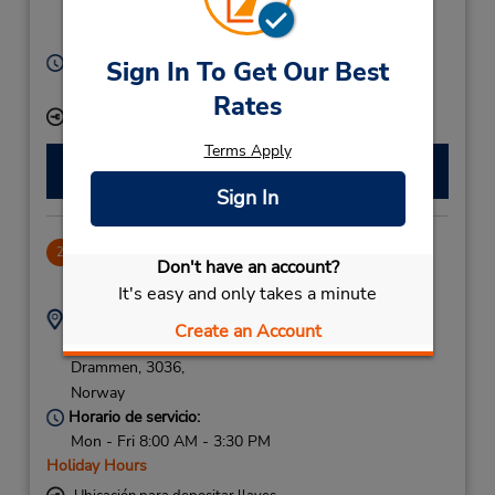
Porsgrunn,
3917,
Norway
Horario de servicio:
Sign In To Get Our Best
Mon - Fri 8:00 AM - 4:00 PM
Rates
Ubicación para depositar llaves
Terms Apply
Hacer una reservación
Sign In
Drammen Downtown
2
Don't have an account?
47.74 millas de distancia
It's easy and only takes a minute
Dirección:
Teléfono:
Create an Account
(47) 97474000
Kobbervikdalen 91,
Drammen,
3036,
Norway
Horario de servicio:
Mon - Fri 8:00 AM - 3:30 PM
Holiday Hours