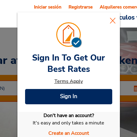
Iniciar sesión
Registrarse
Alquileres comer
Reservations
Ofertas
Vehículos 
Sign In To Get Our
ar
at Aeropuerto de Kirke
Best Rates
Terms Apply
Sign In
Don't have an account?
Seleccionar mi vehículo
It's easy and only takes a minute
Create an Account