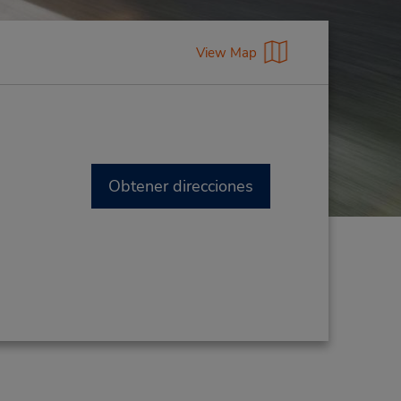
View Map
Obtener direcciones