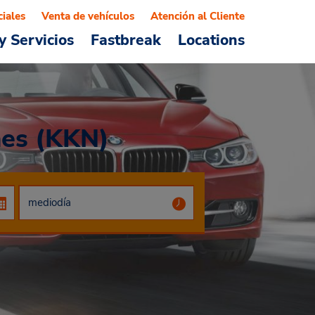
ciales
Venta de vehículos
Atención al Cliente
y Servicios
Fastbreak
Locations
nes (KKN)