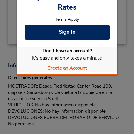
Mon - Fri 8:00 AM - 4:00 PM
Rates
Ubicación para depositar llaves
Terms Apply
Obtener direcciones
Sign In
Don't have an account?
It's easy and only takes a minute
Información sobre la oficina
Create an Account
Direcciones generales
MOSTRADOR: Desde Fredrikstad Center Road 109,
diríjase a Sarposborg y dé vuelta a la izquierda en la
estación de servicio Shell.
VEHÍCULOS: No hay información disponible.
DEVOLUCIONES: No hay información disponible.
DEVOLUCIONES FUERA DEL HORARIO DE SERVICIO:
No permitido.