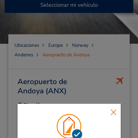
Seleccionar mi vehículo
Ubicaciones
Europe
Norway
Andenes
Aeropuerto de Andoya
Aeropuerto de
Andoya
(ANX)
Dirección:
Andenes Airport,
Andenes,
8480,
Norway
Teléfono:
(47) 97690044